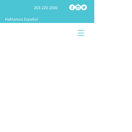
203-220-2500
Hablamos Español
COMPRA
SOPORTE
PLATAFORM
PARTES DE
TÉCNICO
A DE SPRAY
FOAM
FOAM
COMIEN
ENTRENAMIE
CENTRO DE
CE UN
NTO
CONOCIMIE
NEGOCI
& APLICACIÓ
NTO