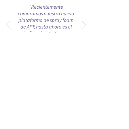
“Recientemente
compramos nuestra nuevo
plataforma de spray foam
de AFT; hasta ahora es el
diseño más intuitivo que
hemos visto. Es un placer
usar la
nueva plataforma ”.
Jeremy, Compass Spray Foam,
Fort Lauderdale.
CONTÁCTENOS