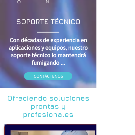
O
N
SOPORTE TÉCNICO
Con décadas de experiencia en
aplicaciones y equipos, nuestro
soporte técnico lo mantendrá
fumigando ...
CONTÁCTENOS
Ofreciendo soluciones
prontas y
profesionales