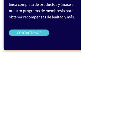
línea completa de productos y únase a
nuestro programa de membresía para
obtener recompensas de lealtad y más.
CONTÁCTENOS
BLOG
Aún no hay ninguna
entrada publicada en
este idioma